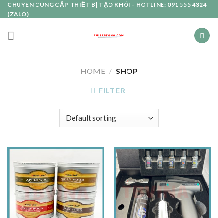
Skip
CHUYÊN CUNG CẤP THIẾT BỊ TẠO KHÓI - HOTLINE: 091 555 4324
(ZALO)
to
content
HOME
/
SHOP
FILTER