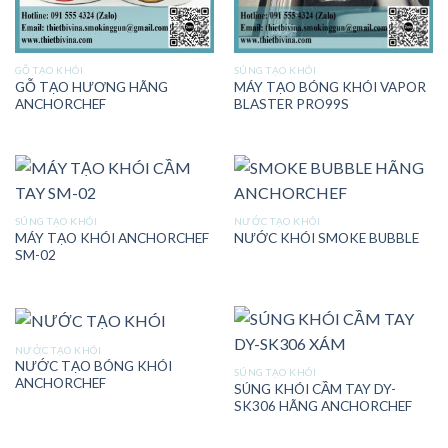
GỖ TẠO KHÓI
SÚNG TẠO KHÓI
GỖ TẠO HƯƠNG HÃNG
MÁY TẠO BÓNG KHÓI VAPOR
ANCHORCHEF
BLASTER PRO99S
SÚNG TẠO KHÓI
NƯỚC TẠO KHÓI
MÁY TẠO KHÓI ANCHORCHEF
NƯỚC KHÓI SMOKE BUBBLE
SM-02
NƯỚC TẠO KHÓI
NƯỚC TẠO BÓNG KHÓI
SÚNG TẠO KHÓI
ANCHORCHEF
SÚNG KHÓI CẦM TAY DY-
SK306 HÃNG ANCHORCHEF