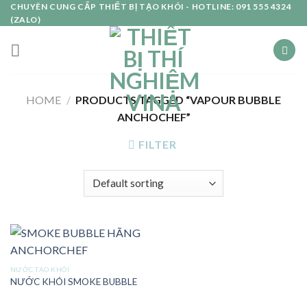
Skip
CHUYÊN CUNG CẤP THIẾT BỊ TẠO KHÓI - HOTLINE: 091 555 4324
(ZALO)
to
content
HOME
/
PRODUCTS TAGGED “VAPOUR BUBBLE
ANCHOCHEF”
FILTER
NƯỚC TẠO KHÓI
NƯỚC KHÓI SMOKE BUBBLE