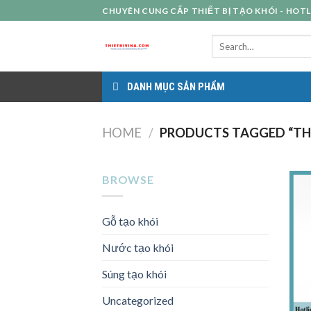
Skip
CHUYÊN CUNG CẤP THIẾT BỊ TẠO KHÓI - HOTLIN
to
content
DANH MỤC SẢN PHẨM
HOME
/
PRODUCTS TAGGED “THI
BROWSE
Gỗ tạo khói
Nước tạo khói
Súng tạo khói
Uncategorized