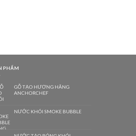
N PHẨM
GỖ TẠO HƯƠNG HÃNG
ANCHORCHEF
NƯỚC KHÓI SMOKE BUBBLE
NƯỚC TẠO BÓNG KHÓI