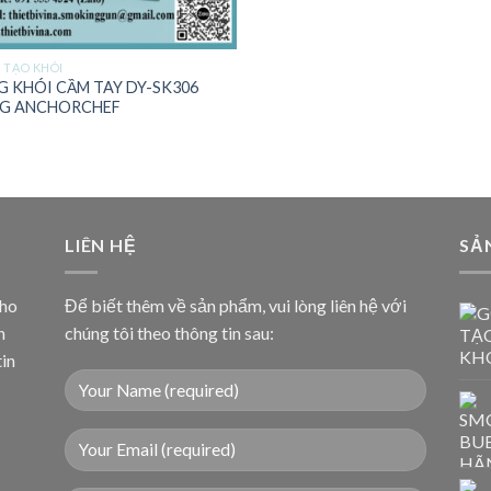
 TẠO KHÓI
G KHÓI CẦM TAY DY-SK306
G ANCHORCHEF
LIÊN HỆ
SẢ
cho
Để biết thêm về sản phẩm, vui lòng liên hệ với
n
chúng tôi theo thông tin sau:
tin