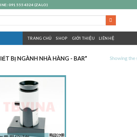
E: 091 555 4324 (ZALO)
TRANG CHỦ
SHOP
GIỚI THIỆU
LIÊN HỆ
Showing the s
ẾT BỊ NGÀNH NHÀ HÀNG - BAR”