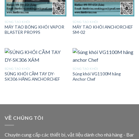
SÚNG TẠO KHÓI
SÚNG TẠO KHÓI
MÁY TẠO BÓNG KHÓI VAPOR
MÁY TẠO KHÓI ANCHORCHEF
BLASTER PRO99S
SM-02
SÚNG TẠO KHÓI
SÚNG TẠO KHÓI
SÚNG KHÓI CẦM TAY DY-
Súng khói VG1100M hãng
SK306 HÃNG ANCHORCHEF
Anchor Chef
VỀ CHÚNG TÔI
Chuyên cung cấp các thiết bị, vật liệu dành cho nhà hàng - Bar