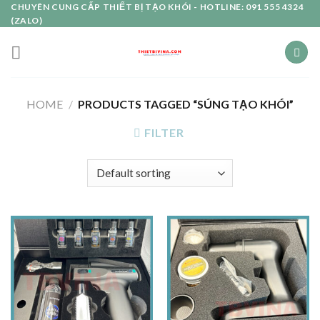
Skip
CHUYÊN CUNG CẤP THIẾT BỊ TẠO KHÓI - HOTLINE: 091 555 4324
(ZALO)
to
content
HOME
/
PRODUCTS TAGGED “SÚNG TẠO KHÓI”
FILTER