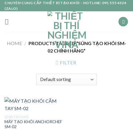
Skip
CHUYÊN CUNG CẤP THIẾT BỊ TẠO KHÓI - HOTLINE: 091 555 4324
(ZALO)
to
content
HOME
/
PRODUCTS TAGGED “SÚNG TẠO KHÓI SM-
02 CHÍNH HÃNG”
FILTER
SÚNG TẠO KHÓI
MÁY TẠO KHÓI ANCHORCHEF
SM-02