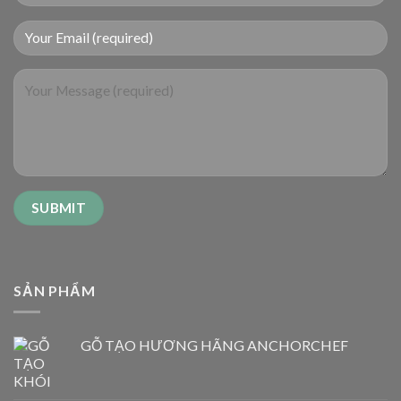
SẢN PHẨM
GỖ TẠO HƯƠNG HÃNG ANCHORCHEF