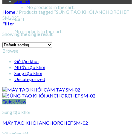
Liên hệ
No products in the cart.
Home
/
Products tagged “SÚNG TẠO KHÓI ANCHORCHEF
SM-02”
Cart
Filter
No products in the cart.
Showing the single result
Browse
Gỗ tạo khói
Nước tạo khói
Súng tạo khói
Uncategorized
Quick View
Súng tạo khói
MÁY TẠO KHÓI ANCHORCHEF SM-02
Về chúng tôi