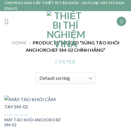
Skip
CHUYÊN CUNG CẤP THIẾT BỊ TẠO KHÓI - HOTLINE: 091 555 4324
(ZALO)
to
content
HOME
/
PRODUCTS TAGGED “SÚNG TẠO KHÓI
ANCHORCHEF SM-02 CHÍNH HÃNG”
FILTER
SÚNG TẠO KHÓI
MÁY TẠO KHÓI ANCHORCHEF
SM-02