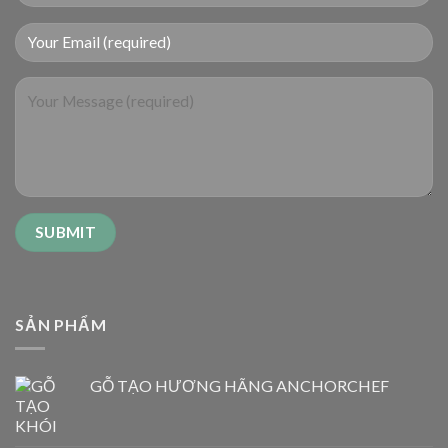
SẢN PHẨM
GỖ TẠO HƯƠNG HÃNG ANCHORCHEF