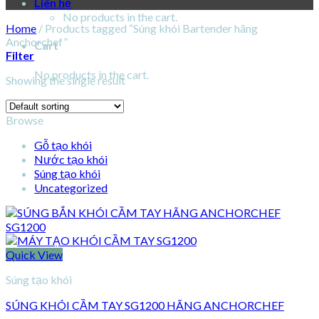
Liên hệ
No products in the cart.
Home
/
Products tagged “Súng khói Bartender hãng
Anchorchef”
Cart
Filter
No products in the cart.
Showing the single result
Browse
Gỗ tạo khói
Nước tạo khói
Súng tạo khói
Uncategorized
Quick View
Súng tạo khói
SÚNG KHÓI CẦM TAY SG1200 HÃNG ANCHORCHEF