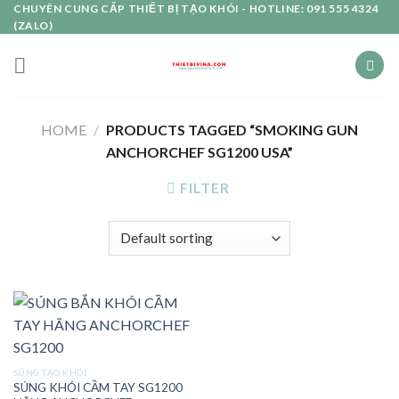
Skip
CHUYÊN CUNG CẤP THIẾT BỊ TẠO KHÓI - HOTLINE: 091 555 4324
(ZALO)
to
content
HOME
/
PRODUCTS TAGGED “SMOKING GUN
ANCHORCHEF SG1200 USA”
FILTER
SÚNG TẠO KHÓI
SÚNG KHÓI CẦM TAY SG1200