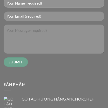
SẢN PHẨM
GỖ TẠO HƯƠNG HÃNG ANCHORCHEF