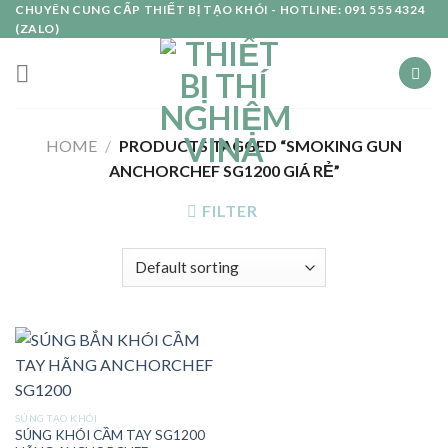
Skip
CHUYÊN CUNG CẤP THIẾT BỊ TẠO KHÓI - HOTLINE: 091 555 4324
(ZALO)
to
content
HOME
/
PRODUCTS TAGGED “SMOKING GUN
ANCHORCHEF SG1200 GIÁ RẺ”
FILTER
SÚNG TẠO KHÓI
SÚNG KHÓI CẦM TAY SG1200