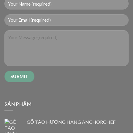
SẢN PHẨM
GỖ TẠO HƯƠNG HÃNG ANCHORCHEF