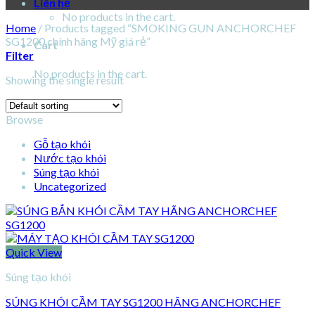
Liên hệ
No products in the cart.
Home
/
Products tagged “SMOKING GUN ANCHORCHEF
SG1200 chính hãng Mỹ giá rẻ”
Cart
Filter
No products in the cart.
Showing the single result
Browse
Gỗ tạo khói
Nước tạo khói
Súng tạo khói
Uncategorized
Quick View
Súng tạo khói
SÚNG KHÓI CẦM TAY SG1200 HÃNG ANCHORCHEF