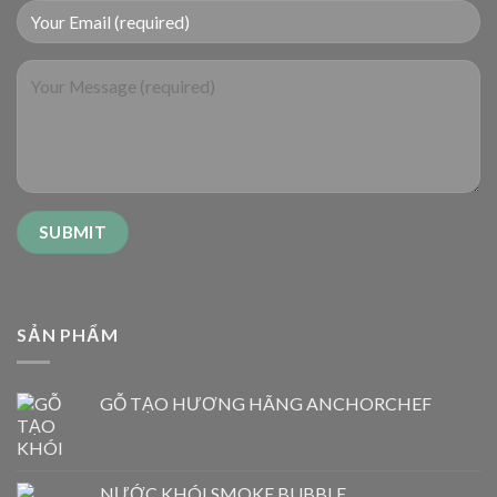
SẢN PHẨM
GỖ TẠO HƯƠNG HÃNG ANCHORCHEF
NƯỚC KHÓI SMOKE BUBBLE