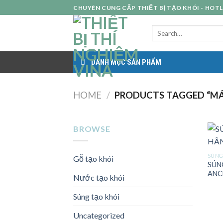
Skip
CHUYÊN CUNG CẤP THIẾT BỊ TẠO KHÓI - HOTLIN
to
content
DANH MỤC SẢN PHẨM
HOME
/
PRODUCTS TAGGED “MÁY
BROWSE
SÚNG
Gỗ tạo khói
SÚN
ANC
Nước tạo khói
Súng tạo khói
Uncategorized