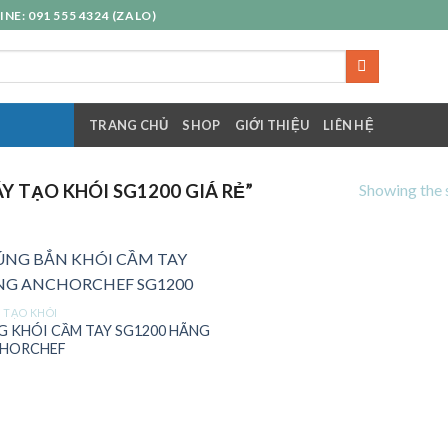
E: 091 555 4324 (ZALO)
TRANG CHỦ
SHOP
GIỚI THIỆU
LIÊN HỆ
Showing the s
 TẠO KHÓI SG1200 GIÁ RẺ”
 TẠO KHÓI
G KHÓI CẦM TAY SG1200 HÃNG
HORCHEF