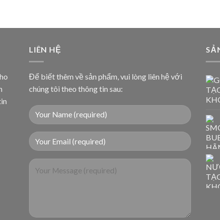
LIÊN HỆ
SẢ
cho
Để biết thêm về sản phẩm, vui lòng liên hệ với
n
chúng tôi theo thông tin sau:
tin