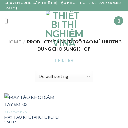
Skip
CHUYÊN CUNG CẤP THIẾT BỊ TẠO KHÓI - HOTLINE: 091 555 4324
(ZALO)
to
content
HOME
/
PRODUCTS TAGGED “GỖ TẠO MÙI HƯƠNG
DÙNG CHO SÚNG KHÓI”
FILTER
SÚNG TẠO KHÓI
MÁY TẠO KHÓI ANCHORCHEF
SM-02