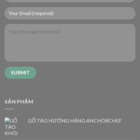
SẢN PHẨM
GỖ TẠO HƯƠNG HÃNG ANCHORCHEF