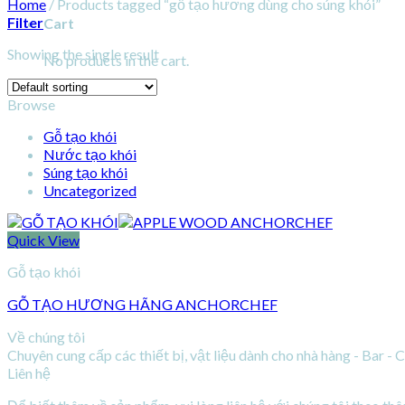
Home
/
Products tagged “gỗ tạo hương dùng cho súng khói”
Filter
Cart
Showing the single result
No products in the cart.
Browse
Gỗ tạo khói
Nước tạo khói
Súng tạo khói
Uncategorized
Quick View
Gỗ tạo khói
GỖ TẠO HƯƠNG HÃNG ANCHORCHEF
Về chúng tôi
Chuyên cung cấp các thiết bị, vật liệu dành cho nhà hàng - Bar - 
Liên hệ