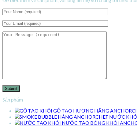
Để biết thêm về sản phẩm, vui lòng liên hệ với chúng tôi theo thôn
Sản phẩm
GỖ TẠO HƯƠNG HÃNG ANCHORC
NƯỚC KHÓI
NƯỚC TẠO BÓNG KHÓI ANCH