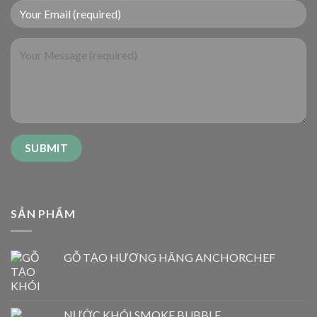
SẢN PHẨM
GỖ TẠO HƯƠNG HÃNG ANCHORCHEF
NƯỚC KHÓI SMOKE BUBBLE