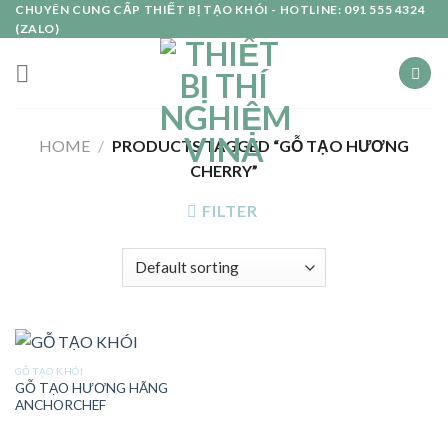
Skip
CHUYÊN CUNG CẤP THIẾT BỊ TẠO KHÓI - HOTLINE: 091 555 4324
(ZALO)
to
content
HOME
/
PRODUCTS TAGGED “GỖ TẠO HƯƠNG
CHERRY”
FILTER
GỖ TẠO KHÓI
GỖ TẠO HƯƠNG HÃNG
ANCHORCHEF