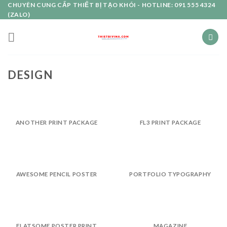
Skip
CHUYÊN CUNG CẤP THIẾT BỊ TẠO KHÓI - HOTLINE: 091 555 4324
(ZALO)
to
content
DESIGN
ANOTHER PRINT PACKAGE
FL3 PRINT PACKAGE
AWESOME PENCIL POSTER
PORTFOLIO TYPOGRAPHY
FLATSOME POSTER PRINT
MAGAZINE