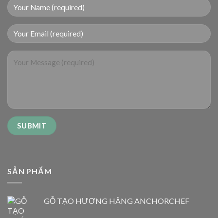
SẢN PHẨM
GỖ TẠO HƯƠNG HÃNG ANCHORCHEF