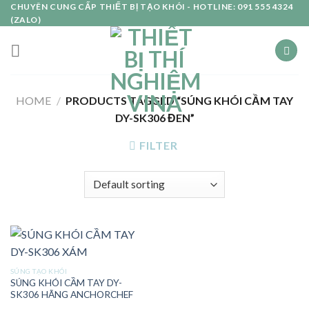
Skip
CHUYÊN CUNG CẤP THIẾT BỊ TẠO KHÓI - HOTLINE: 091 555 4324
(ZALO)
to
content
HOME
/
PRODUCTS TAGGED “SÚNG KHÓI CẦM TAY
DY-SK306 ĐEN”
FILTER
SÚNG TẠO KHÓI
SÚNG KHÓI CẦM TAY DY-
SK306 HÃNG ANCHORCHEF