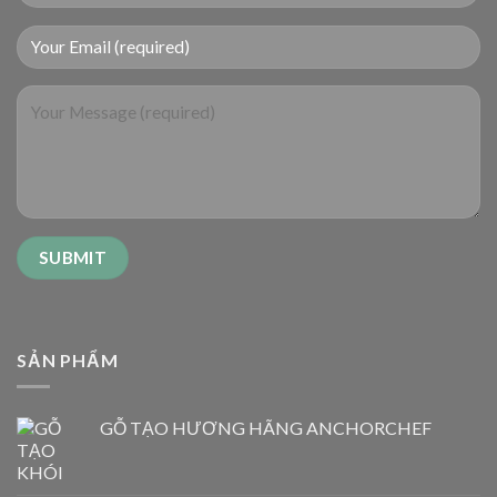
SẢN PHẨM
GỖ TẠO HƯƠNG HÃNG ANCHORCHEF